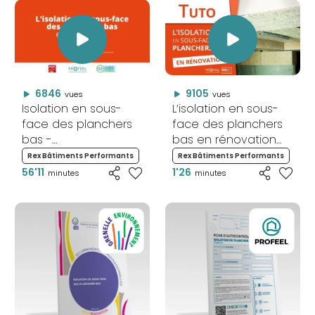
6846
9105
vues
vues
Isolation en sous-
L’isolation en sous-
face des planchers
face des planchers
bas -
bas en rénovation
Webconférence
(1/3)
Rex Bâtiments Performants
Rex Bâtiments Performants
56'11
1'26
minutes
minutes