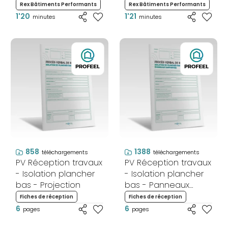
(2/3)
(3/3)
Rex Bâtiments Performants
Rex Bâtiments Performants
1'20
1'21
minutes
minutes
858
1388
téléchargements
téléchargements
PV Réception travaux
PV Réception travaux
- Isolation plancher
- Isolation plancher
bas - Projection
bas - Panneaux
rapportés
Fiches de réception
Fiches de réception
6
6
pages
pages