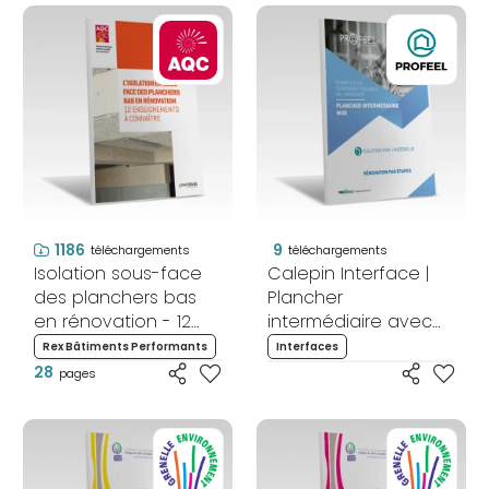
1186
9
téléchargements
téléchargements
Isolation sous-face
Calepin Interface |
des planchers bas
Plancher
en rénovation - 12
intermédiaire avec
enseignements à
solive muralière et
Rex Bâtiments Performants
Interfaces
connaitre
mur isolé par
28
pages
l'intérieur -
Rénovation par
étapes