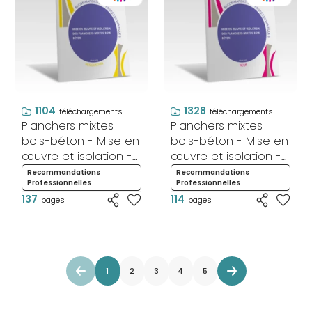
1104
1328
téléchargements
téléchargements
Planchers mixtes
Planchers mixtes
bois-béton - Mise en
bois-béton - Mise en
œuvre et isolation -
œuvre et isolation -
Rénovation
Neuf
Recommandations
Recommandations
Professionnelles
Professionnelles
137
114
pages
pages
1
2
3
4
5