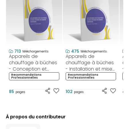
713
475
téléchargements
téléchargements
Appareils de
Appareils de
Ap
chauffage à bûches
chauffage à bûches
ch
- Conception et
- Installation et mise
- E
dimensionnement -
en service -
Ma
Recommandations
Recommandations
Re
Professionnelles
Professionnelles
Pr
Rénovation
Rénovation
85
102
40
pages
pages
À propos du contributeur