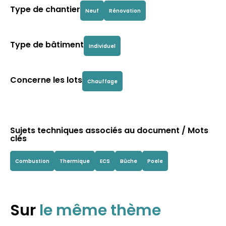
Type de chantier
Neuf
Rénovation
Type de bâtiment
Individuel
Concerne les lots
Chauffage
Sujets techniques associés au document / Mots
clés
Combustion
Thermique
ECS
Bûche
Poele
Sur
le même thème