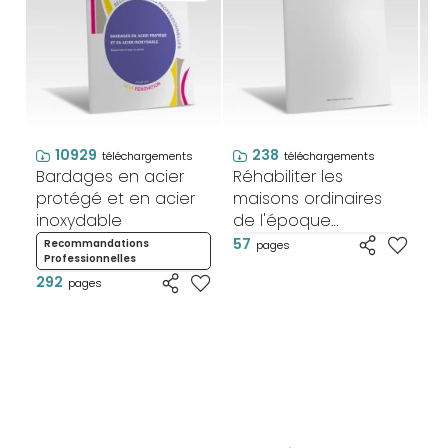
10929
238
téléchargements
téléchargements
Bardages en acier
Réhabiliter les
En
protégé et en acier
maisons ordinaires
d
inoxydable
de l'époque
is
industrielle - Cahier
et
57
Recommandations
R
pages
Professionnelles
de recommandations
76
292
pages