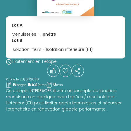
Lot A
Menuiseries
- Fenêtre
Lot B
Isolation murs
- Isolation intérieure (ITI)
Traitement en 1 étape
Publié le 28/01/2026
16
155
3
0
pages
J'aime
avis
Ce calepin INTERFACES illustre un exemple de jonction
menuiserie en applique avec tapées / mur isolé par
l'intérieur (ITI) pour limiter ponts thermiques et sécuriser
l’étanchéité en rénovation globale performante.