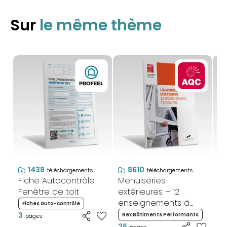
Sur
le même thème
1438
8610
téléchargements
téléchargements
Fiche Autocontrôle
Menuiseries
ME
Fenêtre de toit
extérieures – 12
R
enseignements à
me
Fiches auto-contrôle
connaître
ex
3
Rex Bâtiments Performants
M
pages
26
8