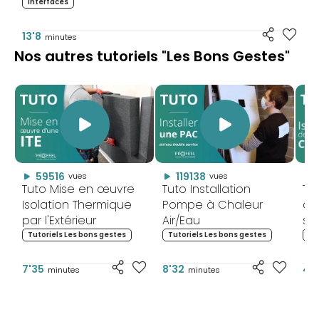
Interfaces
13'8
minutes
Nos autres tutoriels "Les Bons Gestes"
59516
119138
vues
vues
Tuto Mise en œuvre
Tuto Installation
Tu
Isolation Thermique
Pompe à Chaleur
co
par l'Extérieur
Air/Eau
so
Tutoriels Les bons gestes
Tutoriels Les bons gestes
Tu
7'35
8'32
4'
minutes
minutes