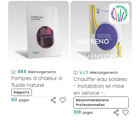
PAC'RENO
-
DIMENSIONNEMEN
DE
484
PAC
546
téléchargements
téléchargements
Pompes à chaleur à
Chauffe-eau solaires
fluide naturel
- Installation et mise
en service -
Rapports
Rénovation
60
pages
Recommandations
Professionnelles
108
pages