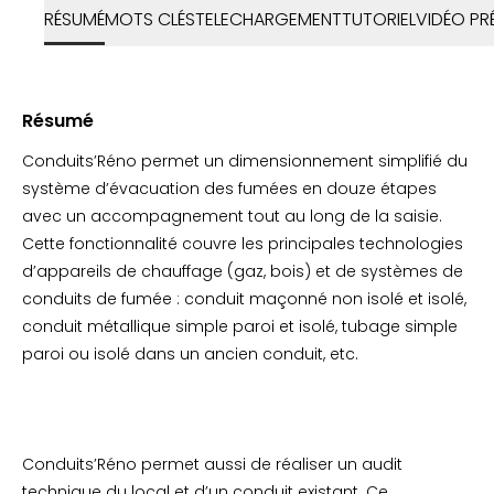
RÉSUMÉ
MOTS CLÉS
TELECHARGEMENT
TUTORIEL
VIDÉO PR
Résumé
Conduits’Réno permet un dimensionnement simplifié du
système d’évacuation des fumées en douze étapes
avec un accompagnement tout au long de la saisie.
Cette fonctionnalité couvre les principales technologies
d’appareils de chauffage (gaz, bois) et de systèmes de
conduits de fumée : conduit maçonné non isolé et isolé,
conduit métallique simple paroi et isolé, tubage simple
paroi ou isolé dans un ancien conduit, etc.
Conduits’Réno permet aussi de réaliser un audit
technique du local et d’un conduit existant. Ce