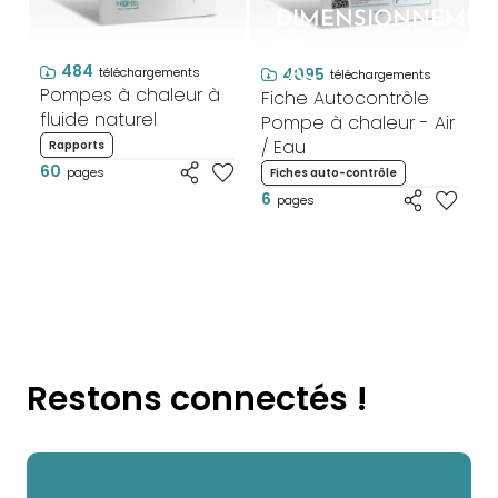
DIMENSIONNEMEN
DE
484
PAC
4095
téléchargements
téléchargements
Pompes à chaleur à
Fiche Autocontrôle
fluide naturel
Pompe à chaleur - Air
/ Eau
Rapports
60
pages
Fiches auto-contrôle
6
pages
Restons connectés !