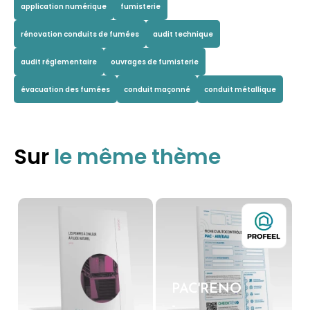
application numérique
fumisterie
rénovation conduits de fumées
audit technique
audit réglementaire
ouvrages de fumisterie
évacuation des fumées
conduit maçonné
conduit métallique
Sur
le même thème
PAC'RENO
-