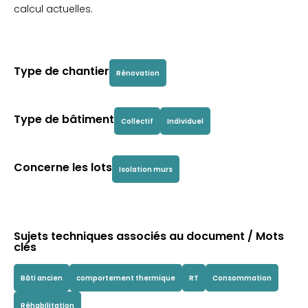
calcul actuelles.
Type de chantier
Rénovation
Type de bâtiment
Collectif
Individuel
Concerne les lots
Isolation murs
Sujets techniques associés au document / Mots
clés
Bâti ancien
comportement thermique
RT
Consommation
Réhabilitation