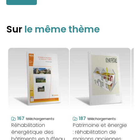
Sur
le même thème
167
187
téléchargements
téléchargements
Réhabilitation
Patrimoine et énergie
Ré
énergétique des
: réhabilitation de
"U
bâtiments en tuffeau
maisons anciennes
po