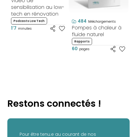
Vidéo de
sensibilisation au low-
tech en rénovation
484
Podcasts Low Tech
téléchargements
Pompes à chaleur à
1'7
minutes
fluide naturel
Rapports
60
pages
Restons connectés !
Pour être tenu.e au courant de nos