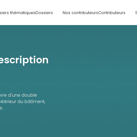
siers thématiques
Dossiers
Nos contributeurs
Contributeurs
escription
uvre d'une double
extérieur du bâtiment,
e.