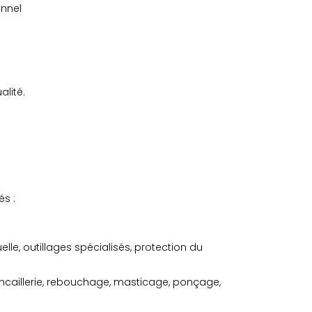
unnel
alité.
és :
lle, outillages spécialisés, protection du
incaillerie, rebouchage, masticage, ponçage,