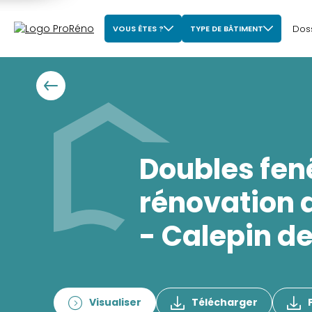
Dos
VOUS ÊTES ?
TYPE DE BÂTIMENT
Doubles fen
rénovation 
- Calepin de
Visualiser
Télécharger