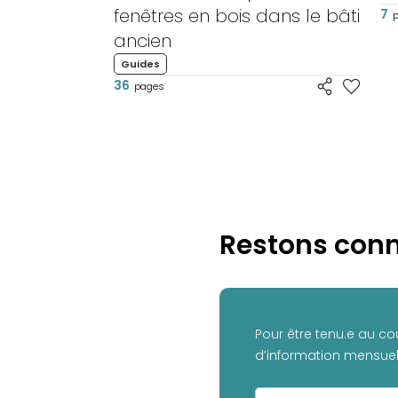
fenêtres en bois dans le bâti
7
ancien
Guides
36
pages
Restons conn
Pour être tenu.e au co
d’information mensuell