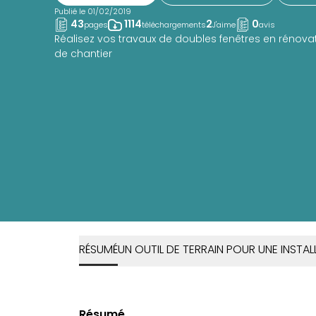
Publié le 01/02/2019
43
1114
2
0
pages
téléchargements
J'aime
avis
Réalisez vos travaux de doubles fenêtres en rénova
de chantier
RÉSUMÉ
UN OUTIL DE TERRAIN POUR UNE INSTAL
Résumé