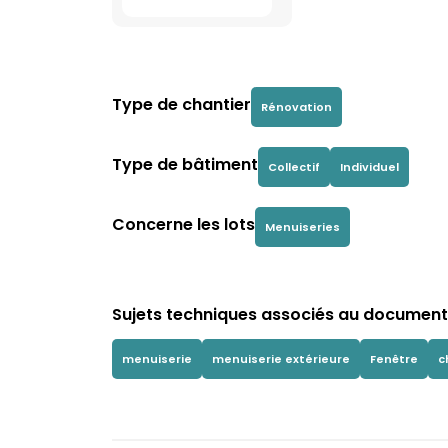
Type de chantier
Rénovation
Type de bâtiment
Collectif
Individuel
Concerne les lots
Menuiseries
Sujets techniques associés au document 
menuiserie
menuiserie extérieure
Fenêtre
c