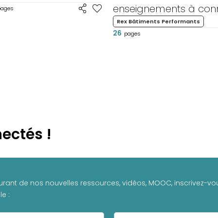
enseignements à conn
pages
Rex Bâtiments Performants
26
pages
ectés !
urant de nos nouvelles ressources, vidéos, MOOC, inscrivez-vou
e :