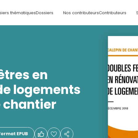
siers thématiques
Dossiers
Nos contributeurs
Contributeurs
êtres en
de logements
 chantier
Format EPUB