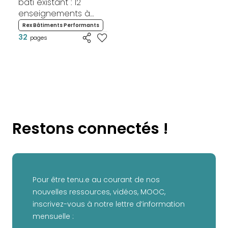
bâti existant : 12
enseignements à
connaître
Rex Bâtiments Performants
32
pages
Restons connectés !
Pour être tenu.e au courant de nos
nouvelles ressources, vidéos, MOOC,
inscrivez-vous à notre lettre d’information
mensuelle :