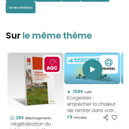
fortes chaleurs
Sur
le même thème
2589
vues
Ecogestes :
Ec
empêcher la chaleur
ra
de rentrer dans votre
ve
logement
1'9
0'
269
minutes
téléchargements
Végétalisation du