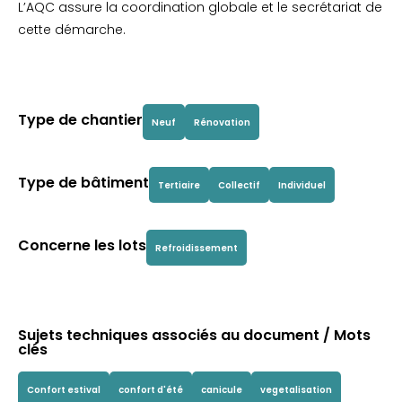
L’AQC assure la coordination globale et le secrétariat de
cette démarche.
Type de chantier
Neuf
Rénovation
Type de bâtiment
Tertiaire
Collectif
Individuel
Concerne les lots
Refroidissement
Sujets techniques associés au document / Mots
clés
Confort estival
confort d'été
canicule
vegetalisation