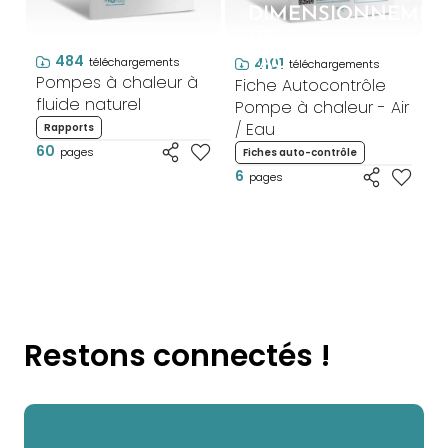
DIMENSIONNEMEN
DE
484
PAC
4101
téléchargements
téléchargements
Pompes à chaleur à
Fiche Autocontrôle
fluide naturel
Pompe à chaleur - Air
/ Eau
Rapports
60
pages
Fiches auto-contrôle
6
pages
Restons connectés !