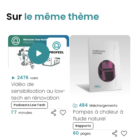
Sur
le même thème
2476
vues
Vidéo de
sensibilisation au low-
tech en rénovation
484
Podcasts Low Tech
téléchargements
Pompes à chaleur à
1'7
minutes
fluide naturel
Rapports
60
pages