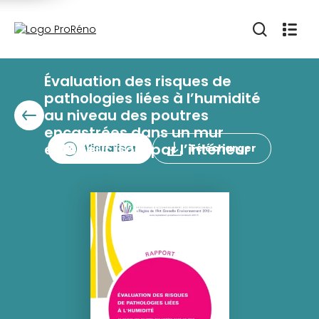
Évaluation des risques de
pathologies liées à l’humidité
au niveau des poutres
encastrées dans un mur
extérieur isolé par l’intérieur
Visualiser
Télécharger