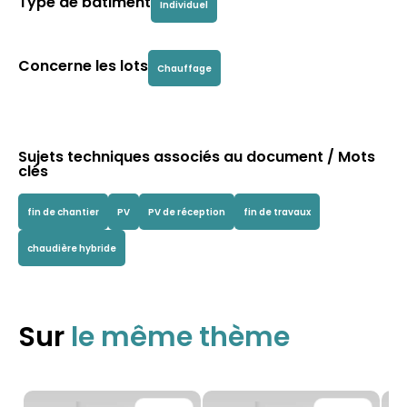
Type de bâtiment
Individuel
Concerne les lots
Chauffage
Sujets techniques associés au document / Mots
clés
fin de chantier
PV
PV de réception
fin de travaux
chaudière hybride
Sur
le même thème