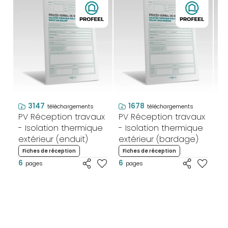
3147
1678
téléchargements
téléchargements
PV Réception travaux
PV Réception travaux
PV
- Isolation thermique
- Isolation thermique
- 
extérieur (enduit)
extérieur (bardage)
in
Fiches de réception
Fiches de réception
F
6
6
6
pages
pages