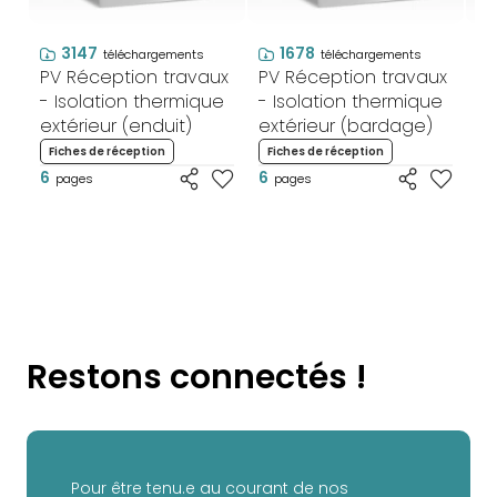
3147
1678
téléchargements
téléchargements
PV Réception travaux
PV Réception travaux
PV
- Isolation thermique
- Isolation thermique
- 
extérieur (enduit)
extérieur (bardage)
in
Fiches de réception
Fiches de réception
F
6
6
6
pages
pages
Restons connectés !
Pour être tenu.e au courant de nos