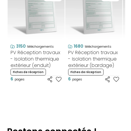
3150
1680
téléchargements
téléchargements
PV Réception travaux
PV Réception travaux
PV
- Isolation thermique
- Isolation thermique
- 
extérieur (enduit)
extérieur (bardage)
in
Fiches de réception
Fiches de réception
F
6
6
6
pages
pages