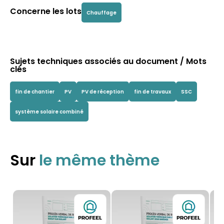
Concerne les lots
Chauffage
Sujets techniques associés au document / Mots
clés
fin de chantier
PV
PV de réception
fin de travaux
SSC
système solaire combiné
Sur
le même thème