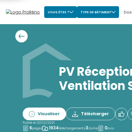
Dos
VOUS ÊTES ?
TYPE DE BÂTIMENT
PV Réceptio
Ventilation 
Visualiser
Télécharger
Publié le 01/02/2021
6
1934
3
0
pages
téléchargements
J'aime
avis