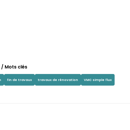
/ Mots clés
n
fin de travaux
travaux de rénovation
VMC simple flux