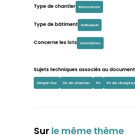
Type de chantier
Rénovation
Type de bâtiment
Individuel
Concerne les lots
Ventilation
Sujets techniques associés au document 
Simple flux
fin de chantier
PV
PV de réceptio
Sur
le même thème