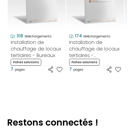
318
174
téléchargements
téléchargements
Installation de
Installation de
In
chauffage de locaux
chauffage de locaux
ch
tertiaires - Bureaux
tertiaires -
te
Commerces
C
Fiches solutions
Fiches solutions
F
alimentaires
al
7
7
6
pages
pages
Restons connectés !