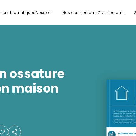
siers thématiques
Dossiers
Nos contributeurs
Contributeurs
en ossature
en maison