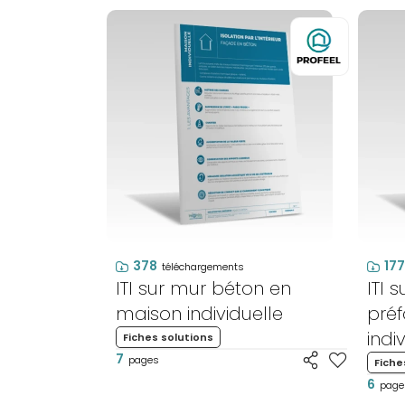
378
177
téléchargements
ITI sur mur béton en
ITI 
maison individuelle
pré
indi
Fiches solutions
7
pages
Fiche
6
page