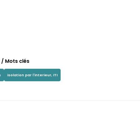
/ Mots clés
s
isolation par l'interieur, ITI