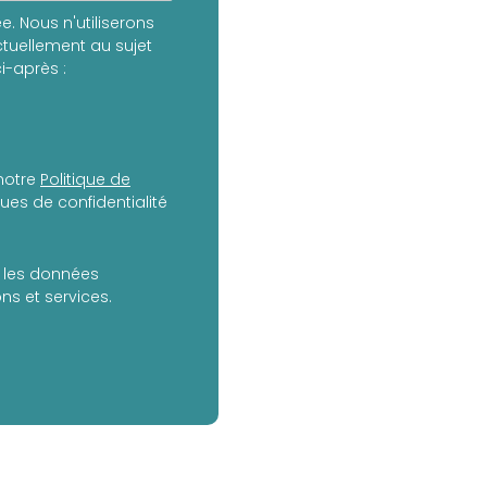
. Nous n'utiliserons
tuellement au sujet
i-après :
notre
Politique de
es de confidentialité
er les données
s et services.