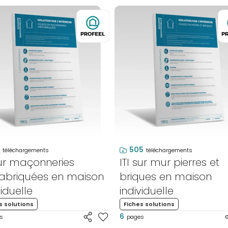
505
téléchargements
téléchargements
sur maçonneries
ITI sur mur pierres et
fabriquées en maison
briques en maison
viduelle
individuelle
s solutions
Fiches solutions
6
s
pages