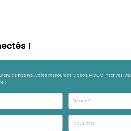
ectés !
urant de nos nouvelles ressources, vidéos, MOOC, inscrivez-vou
e :