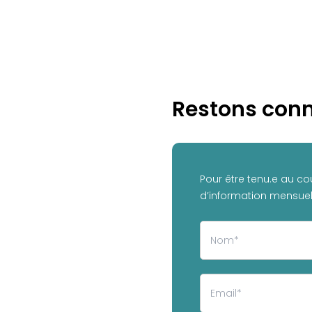
Restons conn
Pour être tenu.e au co
d’information mensuell