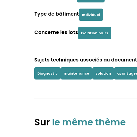
Type de bâtiment
Individuel
Concerne les lots
Isolation murs
Sujets techniques associés au document 
Diagnostic
maintenance
solution
avantage
Sur
le même thème