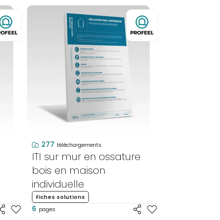
277
téléchargements
ITI sur mur en ossature
bois en maison
individuelle
Fiches solutions
6
pages