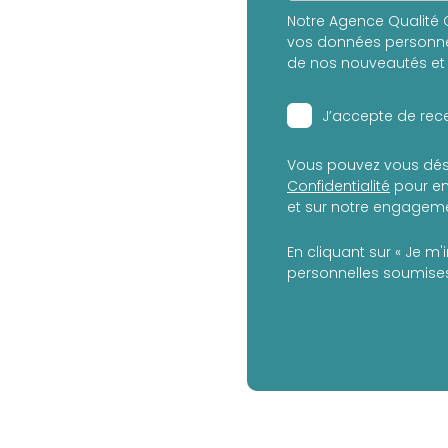
Notre Agence Qualité C
vos données personnel
de nos nouveautés et 
J’accepte de rece
Vous pouvez vous dés
Confidentialité
pour en
et sur notre engagemen
En cliquant sur « Je m'
personnelles soumises