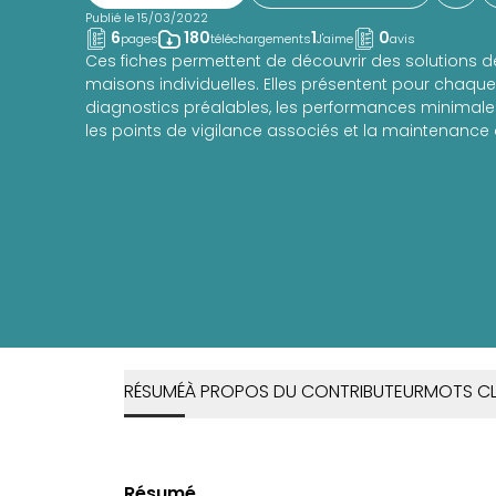
Publié le 15/03/2022
6
180
1
0
pages
téléchargements
J'aime
avis
Ces fiches permettent de découvrir des solutions 
maisons individuelles. Elles présentent pour chaque 
diagnostics préalables, les performances minima
les points de vigilance associés et la maintenance 
RÉSUMÉ
À PROPOS DU CONTRIBUTEUR
MOTS CL
Résumé