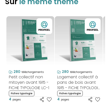
Sur
le même thème
280
280
téléchargements
téléchargements
Petit collectif non
Logement collectif à
Lo
mitoyen avant 1915 -
pans de bois avant
su
FICHE TYPOLOGIE LC-1
1915 - FICHE TYPOLOGIE
- 
LC-2a
2
Fiches typologie
Fiches typologie
F
4
4
4
pages
pages