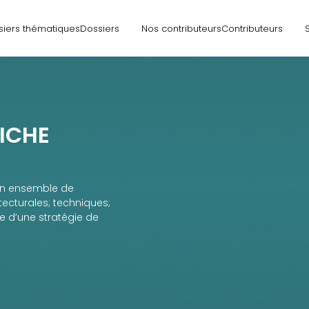
siers thématiques
Dossiers
Nos contributeurs
Contributeurs
FICHE
un ensemble de
ecturales; techniques;
e d’une stratégie de