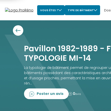
Dos
VOUS ÊTES ?
TYPE DE BÂTIMENT
Pavillon 1982-1989 - 
TYPOLOGIE MI-14
La typologie de bâtiment permet de regrouper 
bâtiments possédant des caractéristiques archit
et d’usage proches; permettant la mise en œuvr
rén...
Poster un avis
0
avis