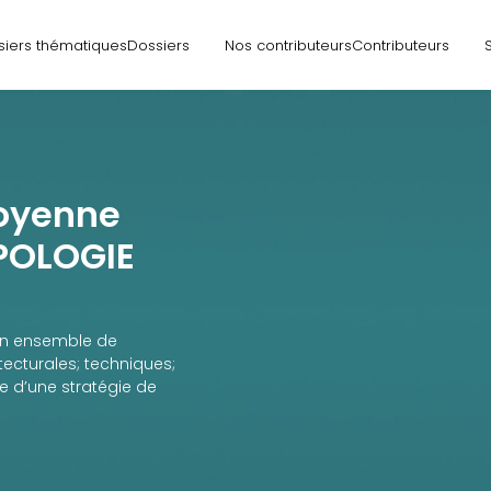
siers thématiques
Dossiers
Nos contributeurs
Contributeurs
oyenne
YPOLOGIE
un ensemble de
ecturales; techniques;
e d’une stratégie de