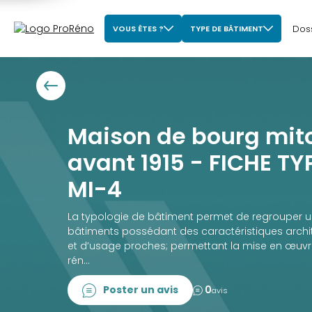
Dos
VOUS ÊTES ?
TYPE DE BÂTIMENT
Maison de bourg mit
avant 1915 - FICHE T
MI-4
La typologie de bâtiment permet de regrouper 
bâtiments possédant des caractéristiques archit
et d’usage proches; permettant la mise en œuvr
rén...
Poster un avis
0
avis