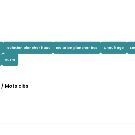
s
Isolation plancher haut
Isolation plancher bas
Chauffage
Ea
Autre
/ Mots clés