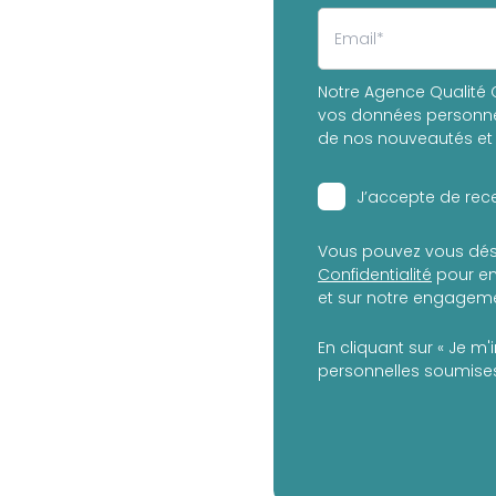
Notre Agence Qualité C
vos données personnel
de nos nouveautés et 
J’accepte de rece
Vous pouvez vous dés
Confidentialité
pour en
et sur notre engagemen
En cliquant sur « Je m'
personnelles soumises