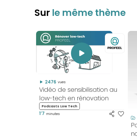
Sur
le même thème
2476
vues
Vidéo de sensibilisation au
low-tech en rénovation
Podcasts Low Tech
1'7
minutes
P
na