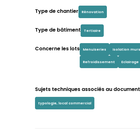
Type de chantier
Rénovation
Type de bâtiment
Tertiaire
Concerne les lots
Menuiseries
Isolation mur
Refroidissement
Eclairage
Sujets techniques associés au document 
typologie, local commercial