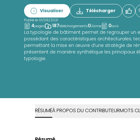
Visualiser
Télécharger
Publié le 01/06/2021
4
187
0
0
pages
téléchargements
J'aime
avis
La typologie de bâtiment permet de regrouper un
possédant des caractéristiques architecturales; te
permettant la mise en œuvre d’une stratégie de r
présentent de manière synthétique les principaux é
typologie.
RÉSUMÉ
À PROPOS DU CONTRIBUTEUR
MOTS CL
Résumé