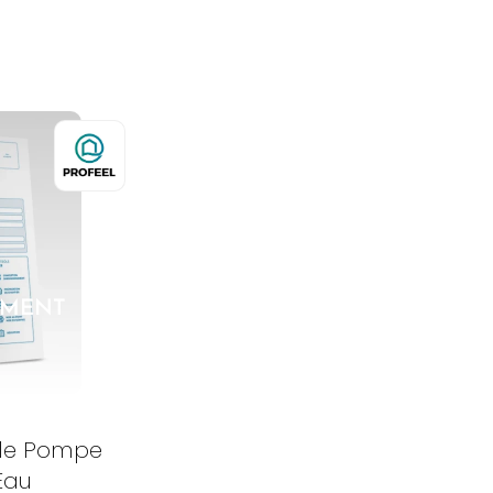
EMENT
ôle Pompe
 Eau