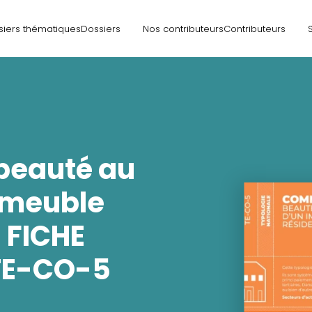
siers thématiques
Dossiers
Nos contributeurs
Contributeurs
eauté au
mmeuble
- FICHE
TE-CO-5