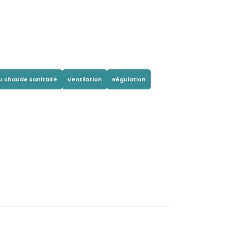
u chaude sanitaire
Ventilation
Régulation