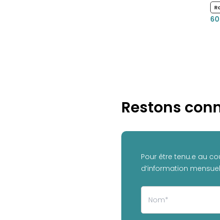
R
60
Restons conn
Pour être tenu.e au co
d’information mensuell