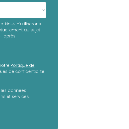
. Nous n'utiliserons
tuellement au sujet
i-après :
notre
Politique de
es de confidentialité
er les données
s et services.