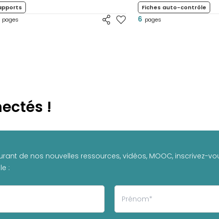
apports
Fiches auto-contrôle
6
pages
pages
ectés !
urant de nos nouvelles ressources, vidéos, MOOC, inscrivez-vou
e :