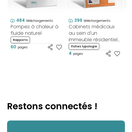
484
399
téléchargements
téléchargements
Pompes à chaleur à
Cabinets médicaux
Ca
fluide naturel
au sein d'un
FI
immeuble résidentiel
SA
Rapports
- FICHE TYPOLOGIE TE-
60
Fiches typologie
F
pages
SA-2
4
4
pages
Restons connectés !