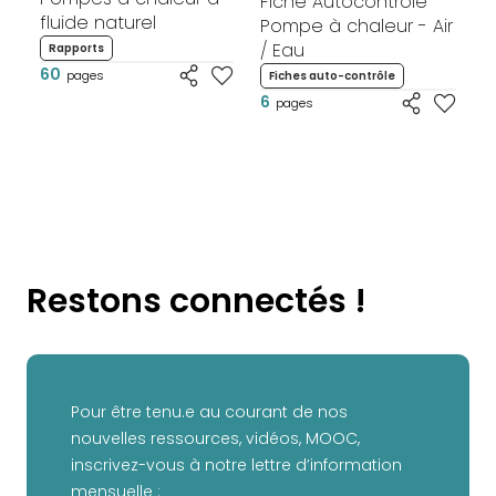
Fiche Autocontrôle
fluide naturel
Pompe à chaleur - Air
/ Eau
Rapports
60
pages
Fiches auto-contrôle
6
pages
Restons connectés !
Pour être tenu.e au courant de nos
nouvelles ressources, vidéos, MOOC,
inscrivez-vous à notre lettre d’information
mensuelle :