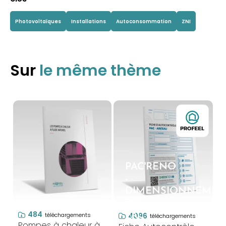
Photovoltaïques
Installations
Autoconsommation
ZNI
Sur
le même thème
PAC'RENO
-
DIMENSIONNEMEN
DE
484
PAC
4096
téléchargements
téléchargements
Pompes à chaleur à