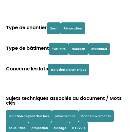
Type de chantier
Neuf
Rénovation
Type de bâtiment
Tertiaire
Collectif
Individuel
Concerne les lots
Isolation plancher bas
Sujets techniques associés au document / Mots
clés
isolation de plancher bas
plancher bas
Panneaux isolants
sous-face
projection
flocage
DTU27.1