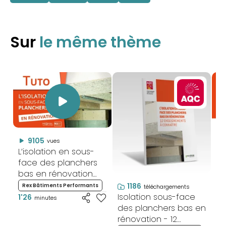
Sur
le même thème
9105
vues
L’isolation en sous-
Is
face des planchers
fa
bas en rénovation
ba
(1/3)
W
1186
Rex Bâtiments Performants
R
téléchargements
Isolation sous-face
1'26
56
minutes
des planchers bas en
rénovation - 12