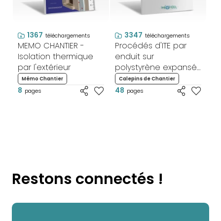
Tu
Is
pa
1367
3347
T
téléchargements
téléchargements
MEMO CHANTIER -
Procédés d'ITE par
7'
Isolation thermique
enduit sur
par l'extérieur
polystyrène expansé
- Calepin de chantier
Mémo Chantier
Calepins de Chantier
8
48
pages
pages
Restons connectés !