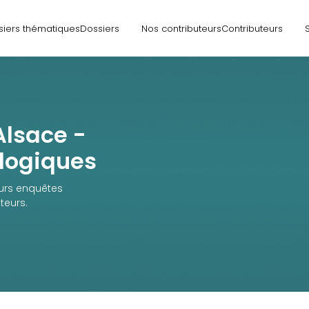
siers thématiques
Dossiers
Nos contributeurs
Contributeurs
Alsace -
logiques
eurs enquêtes
teurs.