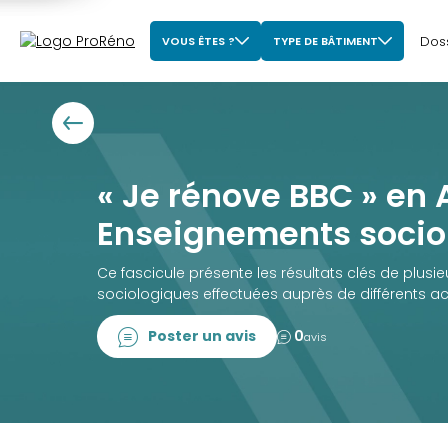
Dos
VOUS ÊTES ?
TYPE DE BÂTIMENT
« Je rénove BBC » en 
Enseignements socio
Ce fascicule présente les résultats clés de plusi
sociologiques effectuées auprès de différents ac
Poster un avis
0
avis