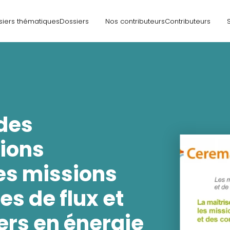
siers thématiques
Dossiers
Nos contributeurs
Contributeurs
 des
ions
les missions
s de flux et
ers en énergie