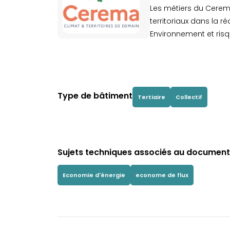
Les métiers du Cerem
territoriaux dans la ré
Environnement et risque
Type de bâtiment
Tertiaire
Collectif
Sujets techniques associés au document 
Economie d'énergie
econome de flux