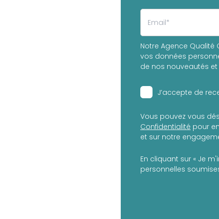
Notre Agence Qualité C
vos données personnel
de nos nouveautés et 
J’accepte de rece
Vous pouvez vous dés
Confidentialité
pour en
et sur notre engagemen
En cliquant sur « Je m'
personnelles soumises