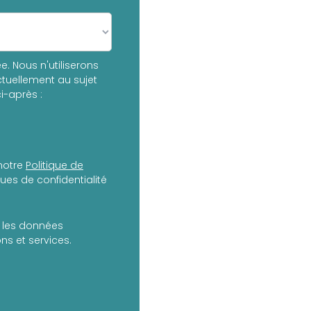
. Nous n'utiliserons
tuellement au sujet
i-après :
notre
Politique de
es de confidentialité
er les données
s et services.