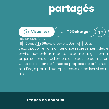
partagés
Visualiser
Télécharger
Publié le 05/12/2023
12
60
0
0
pages
téléchargements
J'aime
avis
L'exploitation et la maintenance représentent des 
environnementaux importants pour tout gestionnair
organisations actuellement en place ne permettent
Cette collection de fiches se propose de présenter 
matière, à partir d'exemples issus de collectivités te
l'État.
Étapes de chantier