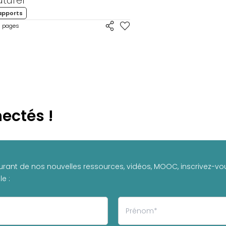
turel
apports
pages
ectés !
urant de nos nouvelles ressources, vidéos, MOOC, inscrivez-vou
e :