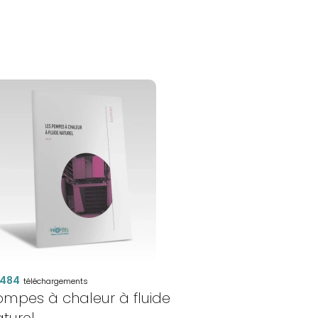
PAC'RENO
-
DIMENSIONN
DE
PAC
484
téléchargements
ompes à chaleur à fluide