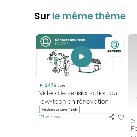
Sur
le même thème
2476
vues
Vidéo de sensibilisation au
low-tech en rénovation
Podcasts Low Tech
1'7
minutes
P