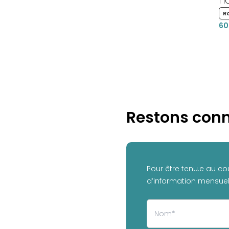
na
R
60
Restons conn
Pour être tenu.e au co
d’information mensuell