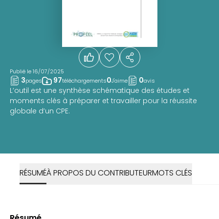
Publié le 16/07/2025
3
97
0
0
pages
téléchargements
J'aime
avis
L’outil est une synthèse schématique des études et
moments clés à préparer et travailler pour la réussite
globale d’un CPE.
RÉSUMÉ
À PROPOS DU CONTRIBUTEUR
MOTS CLÉS
Résumé