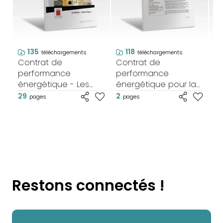
135
118
téléchargements
téléchargements
Contrat de
Contrat de
Co
performance
performance
p
énergétique - Les
énergétique pour la
én
clés pour réussir son
rénovation d'un
ré
29
2
2
pages
pages
cahier des charges
groupe scolaire à
bâ
Annecy (74)
c
D
Restons connectés !