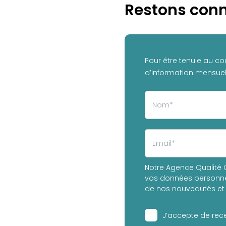
Restons conn
Pour être tenu.e au co
d’information mensuell
Notre Agence Qualité C
vos données personnel
de nos nouveautés et 
J’accepte de rece