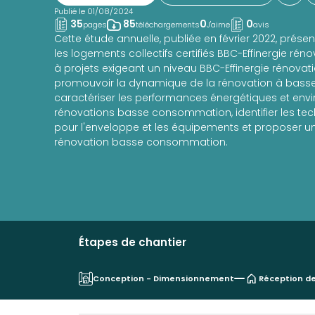
Publié le 01/08/2024
35
85
0
0
pages
téléchargements
J'aime
avis
Cette étude annuelle, publiée en février 2022, prése
les logements collectifs certifiés BBC-Effinergie réno
à projets exigeant un niveau BBC-Effinergie rénovatio
promouvoir la dynamique de la rénovation à bass
caractériser les performances énergétiques et en
rénovations basse consommation, identifier les te
pour l'enveloppe et les équipements et proposer 
rénovation basse consommation.
Étapes de chantier
Conception - Dimensionnement
Réception de