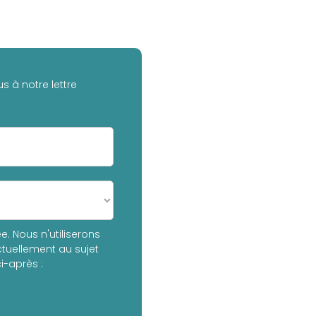
s à notre lettre
. Nous n'utiliserons
tuellement au sujet
i-après :