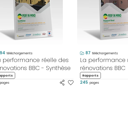
94
87
téléchargements
téléchargements
a performance réelle des
La performance r
énovations BBC - Synthèse
rénovations BBC
apports
Rapports
245
pages
pages