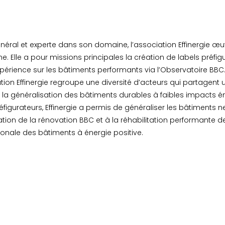
néral et experte dans son domaine, l’association Effinergie œ
e. Elle a pour missions principales la création de labels préfi
xpérience sur les bâtiments performants via l’Observatoire BBC
ation Effinergie regroupe une diversité d’acteurs qui partagent
 la généralisation des bâtiments durables à faibles impacts 
éfigurateurs, Effinergie a permis de généraliser les bâtiment
cation de la rénovation BBC et à la réhabilitation performante d
tionale des bâtiments à énergie positive.