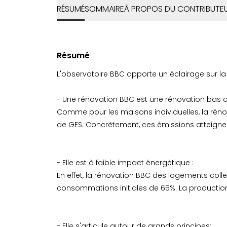
RÉSUMÉ
SOMMAIRE
À PROPOS DU CONTRIBUTE
Résumé
L'observatoire BBC apporte un éclairage sur 
- Une rénovation BBC est une rénovation bas 
Comme pour les maisons individuelles, la ré
de GES. Concrètement, ces émissions atteignent
- Elle est à faible impact énergétique :
En effet, la rénovation BBC des logements col
consommations initiales de 65%. La production
- Elle s'articule autour de grands principes: