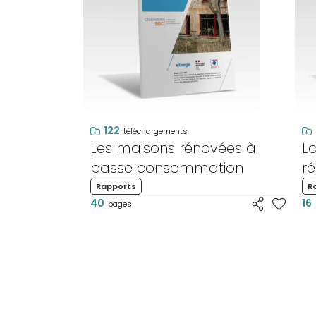
122
téléchargements
Les maisons rénovées à
L
basse consommation
r
Rapports
R
40
16
pages