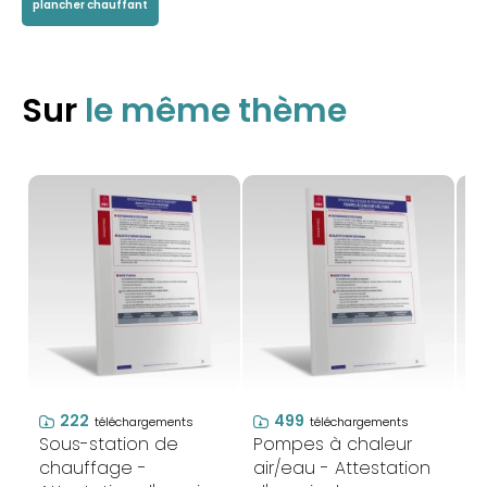
plancher chauffant
Sur
le même thème
222
499
téléchargements
téléchargements
Sous-station de
Pompes à chaleur
P
chauffage -
air/eau - Attestation
ai