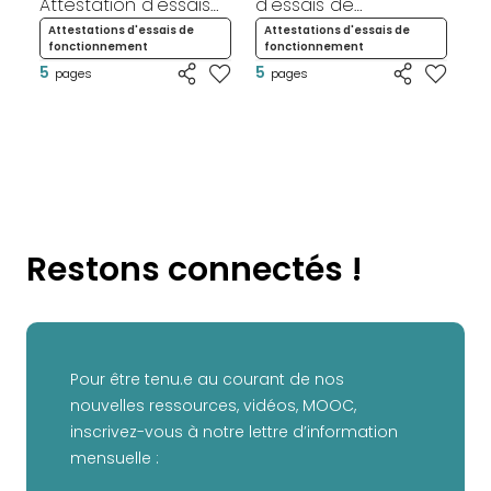
Attestation d'essais
d'essais de
d'
de fonctionnement
fonctionnement
f
Attestations d'essais de
Attestations d'essais de
A
fonctionnement
fonctionnement
f
5
5
5
pages
pages
Restons connectés !
Pour être tenu.e au courant de nos
nouvelles ressources, vidéos, MOOC,
inscrivez-vous à notre lettre d’information
mensuelle :