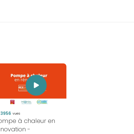
3956
vues
ompe à chaleur en
énovation -