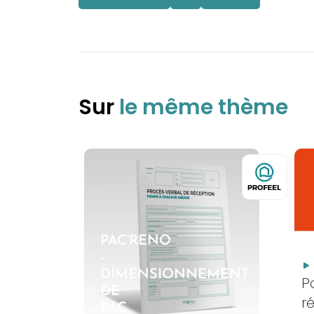
Sur
le même thème
PAC'RENO
-
DIMENSIONNEMENT
P
DE
r
PAC