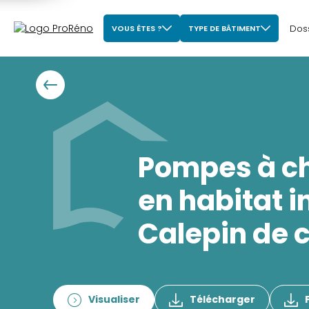
Dos
VOUS ÊTES ?
TYPE DE BÂTIMENT
Pompes à cha
en habitat i
Calepin de 
Visualiser
Télécharger