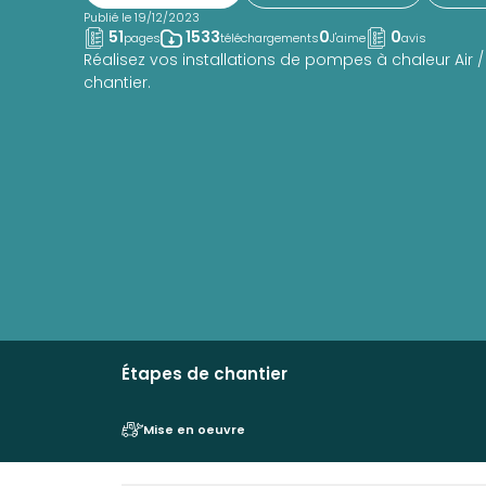
Publié le 19/12/2023
51
1533
0
0
pages
téléchargements
J'aime
avis
Réalisez vos installations de pompes à chaleur Air /
chantier.
Étapes de chantier
Mise en oeuvre