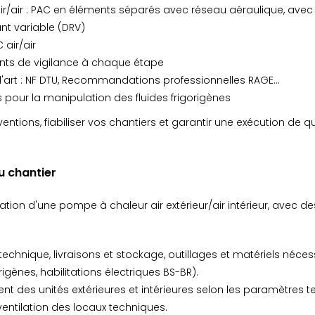
r/air : PAC en éléments séparés avec réseau aéraulique, avec u
ant variable (DRV)
 air/air
ints de vigilance à chaque étape
e l'art : NF DTU, Recommandations professionnelles RAGE…
es pour la manipulation des fluides frigorigènes
ventions, fiabiliser vos chantiers et garantir une exécution de qu
u chantier
ion d'une pompe à chaleur air extérieur/air intérieur, avec des 
echnique, livraisons et stockage, outillages et matériels nécess
igènes, habilitations électriques BS-BR).
 des unités extérieures et intérieures selon les paramètres tec
ventilation des locaux techniques.