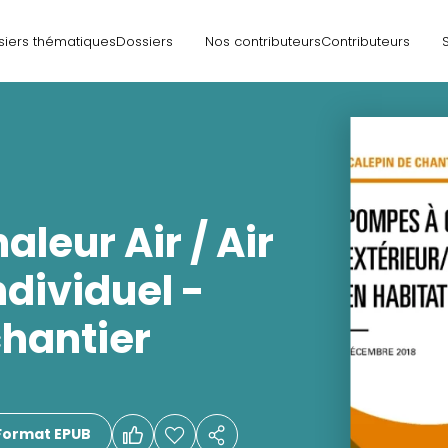
siers thématiques
Dossiers
Nos contributeurs
Contributeurs
leur Air / Air
ndividuel -
chantier
Format EPUB