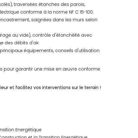
isolés), traversées étanches des parois,
électrique conforme à la norme NF C 15-100.
'encastrement, saignées dans les murs selon
 tirage au vide), contrôle d'étanchéité avec
e des débits d'air.
principaux équipements, conseils d'utilisation
 pour garantir une mise en œuvre conforme
r et facilitez vos interventions sur le terrain !
nsition Energétique
onstruction et la Transition Energétique