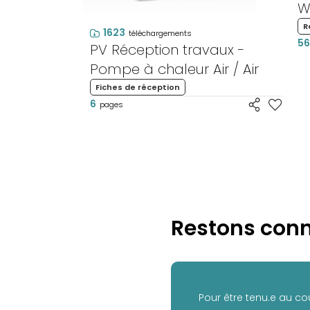
W
R
1623
téléchargements
56
PV Réception travaux -
Pompe à chaleur Air / Air
Fiches de réception
6
pages
Restons conn
Pour être tenu.e au co