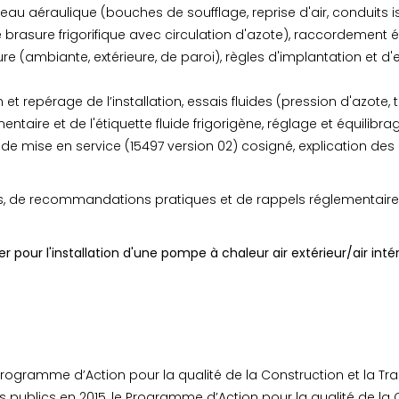
seau aéraulique (bouches de soufflage, reprise d'air, conduits 
brasure frigorifique avec circulation d'azote), raccordement 
 (ambiante, extérieure, de paroi), règles d'implantation et d
n et repérage de l’installation, essais fluides (pression d'azote,
taire et de l'étiquette fluide frigorigène, réglage et équilibrag
de mise en service (15497 version 02) cosigné, explication des 
e recommandations pratiques et de rappels réglementaires
our l'installation d'une pompe à chaleur air extérieur/air intérieu
gramme d’Action pour la qualité de la Construction et la Tra
s publics en 2015, le Programme d’Action pour la qualité de la C