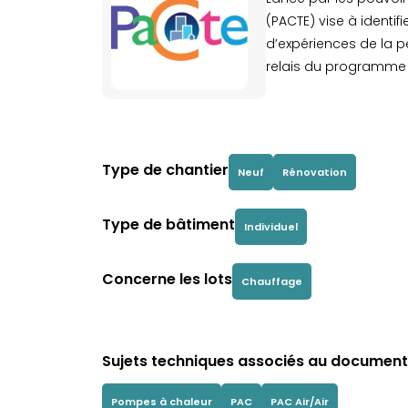
(PACTE) vise à identif
d’expériences de la p
relais du programme R
Type de chantier
Neuf
Rénovation
Type de bâtiment
Individuel
Concerne les lots
Chauffage
Sujets techniques associés au document 
Pompes à chaleur
PAC
PAC Air/Air