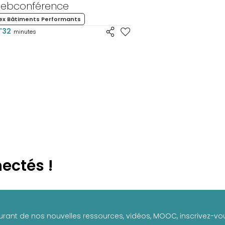
ebconférence
ex Bâtiments Performants
'32
minutes
ectés !
urant de nos nouvelles ressources, vidéos, MOOC, inscrivez-vou