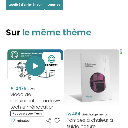
Qualité d'air intérieur
Quartet
Sur
le même thème
3
QU
Va
mo
ré
R
2476
vues
Vidéo de
sensibilisation au low-
tech en rénovation
484
Podcasts Low Tech
téléchargements
Pompes à chaleur à
1'7
minutes
fluide naturel