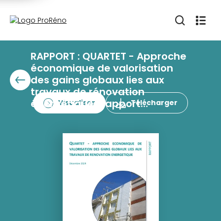
RAPPORT : QUARTET - Approche
économique de valorisation
des gains globaux lies aux
travaux de rénovation
énergétique : rapport
Visualiser
Télécharger
méthodologique et outil
d’évaluation