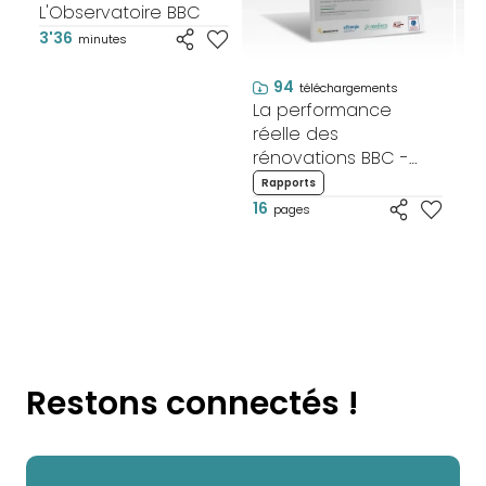
L'Observatoire BBC
3'36
minutes
94
téléchargements
La performance
L
réelle des
ré
rénovations BBC -
ré
Synthèse
Rapports
R
16
2
pages
Restons connectés !