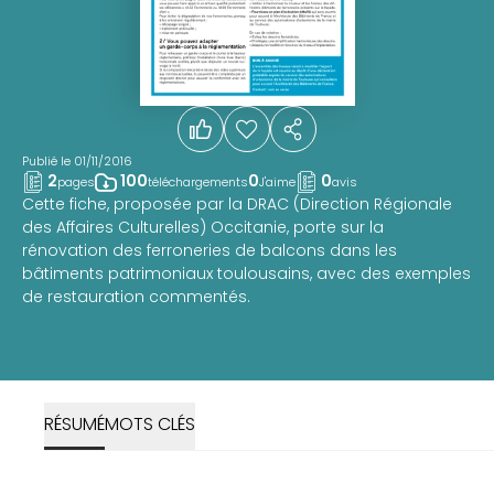
Publié le 01/11/2016
2
100
0
0
pages
téléchargements
J'aime
avis
Cette fiche, proposée par la DRAC (Direction Régionale
des Affaires Culturelles) Occitanie, porte sur la
rénovation des ferroneries de balcons dans les
bâtiments patrimoniaux toulousains, avec des exemples
de restauration commentés.
RÉSUMÉ
MOTS CLÉS