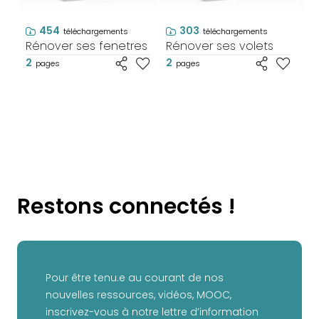
454
303
téléchargements
téléchargements
Rénover ses fenetres
Rénover ses volets
Ré
d'
2
2
pages
pages
2
Restons connectés !
Pour être tenu.e au courant de nos
nouvelles ressources, vidéos, MOOC,
inscrivez-vous à notre lettre d’information