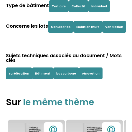
Type de bâtiment
Tertiaire
Collectif
Individuel
Concerne les lots
Menuiseries
Isolation murs
Ventilation
Sujets techniques associés au document / Mots
clés
surélévation
Bâtiment
bas carbone
rénovation
Sur
le même thème