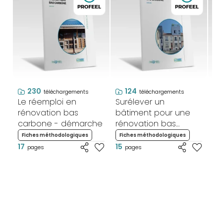
230
124
téléchargements
téléchargements
Le réemploi en
Surélever un
Su
rénovation bas
bâtiment pour une
bâ
carbone - démarche
rénovation bas
ré
carbone – Mise en
ca
Fiches méthodologiques
Fiches méthodologiques
F
œuvre
ex
17
15
2
pages
pages
Je
su