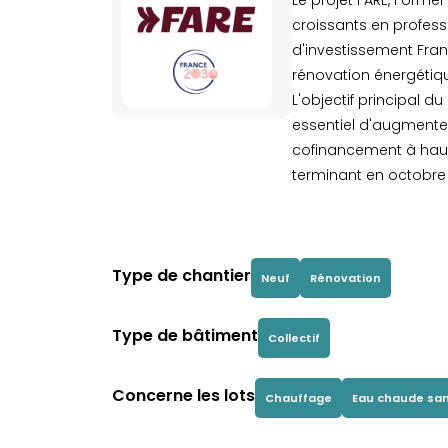
Le projet FARE, Former
croissants en profess
d'investissement Fran
rénovation énergétiq
L'objectif principal d
essentiel d'augmenter
cofinancement à haut
terminant en octobre 
Type de chantier
Neuf
Rénovation
Type de bâtiment
Collectif
Concerne les lots
Chauffage
Eau chaude san