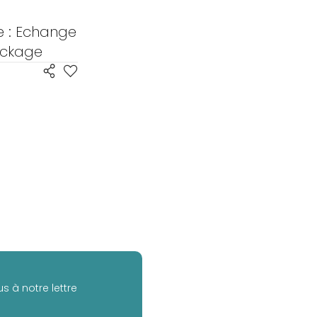
e : Echange
ockage
s à notre lettre