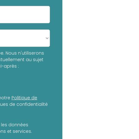
. Nous n'utiliserons
tuellement au sujet
i-après :
notre
Politique de
es de confidentialité
er les données
s et services.