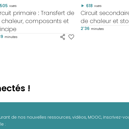
505
618
vues
vues
rcuit primaire : Transfert de
Circuit secondair
a chaleur, composants et
de chaleur et st
incipe
2'36
minutes
39
minutes
ectés !
urant de nos nouvelles ressources, vidéos, MOOC, inscrivez-vou
e :