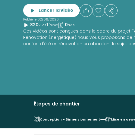
Lancer la vidéo
Publié le 02/06/2026
820
1
0
vues
J'aime
avis
Ces vidéos sont conçues dans le cadre du projet FA
Rénovation Énergétique) nous vous proposons de r
confort d'été en rénovation en abordant le sujet des
Étapes de chantier
Conception - Dimensionnement
Mise en oeu