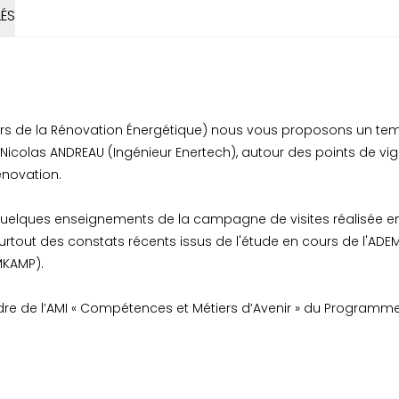
ÉS
teurs de la Rénovation Énergétique) nous vous proposons un t
Nicolas ANDREAU (Ingénieur Enertech), autour des points de vi
énovation.
elques enseignements de la campagne de visites réalisée en 2
tout des constats récents issus de l'étude en cours de l'ADEM
MKAMP).
adre de l’AMI « Compétences et Métiers d’Avenir » du Programm