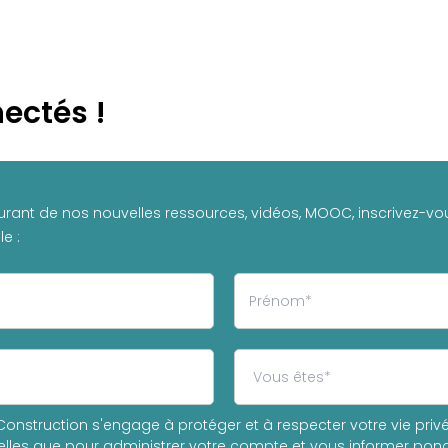
ectés !
urant de nos nouvelles ressources, vidéos, MOOC, inscrivez-vou
e :
onstruction s'engage à protéger et à respecter votre vie privée
les que pour administrer votre compte et vous informer ponc