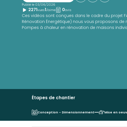
Publié le 03/06/2026
2271
1
0
vues
J'aime
avis
Ces vidéos sont conçues dans le cadre du projet FA
Rénovation Énergétique) nous vous proposons de r
Pompes à chaleur en rénovation de maisons indivi
Étapes de chantier
Conception - Dimensionnement
Mise en oeu