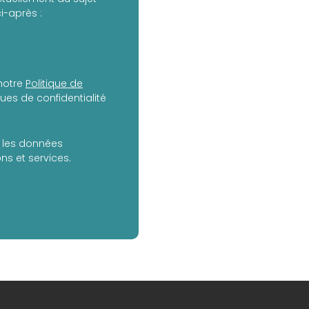
i-après :
notre
Politique de
es de confidentialité
er les données
s et services.