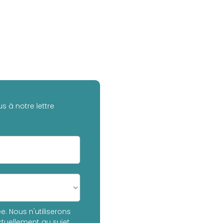
s à notre lettre
. Nous n'utiliserons
tuellement au sujet