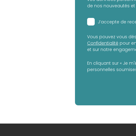
de nos nouveautés et 
J’accepte de rece
Vous pouvez vous dés
Confidentialité
pour en
et sur notre engagemen
En cliquant sur « Je m'
personnelles soumises