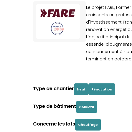
Le projet FARE, Former
croissants en profess
d'investissement Fran
rénovation énergétiq
L'objectif principal d
essentiel d'augmenter
cofinancement à haut
terminant en octobre 
Type de chantier
Neuf
Rénovation
Type de bâtiment
Collectif
Concerne les lots
Chauffage