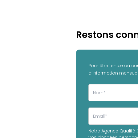
Restons conn
Pour être tenu.e au co
d’information mensuell
Notre Agence Qualité C
vos données personnel