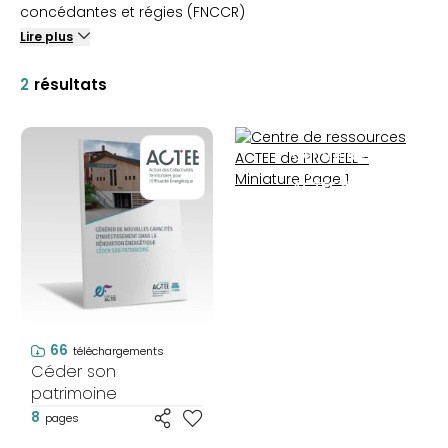
concédantes et régies (FNCCR)
Lire plus
2
résultats
Centre de
ressources
ACTEE de
PROFEEL -
Miniature Page
1
CENTRE DE
RESSOURCES
ACTEE
66
téléchargements
Céder son
patrimoine
8
pages