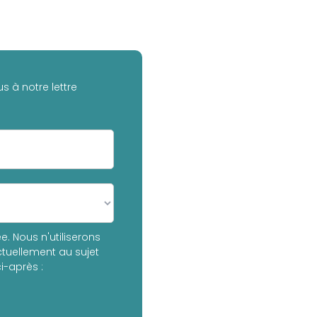
s à notre lettre
. Nous n'utiliserons
tuellement au sujet
i-après :