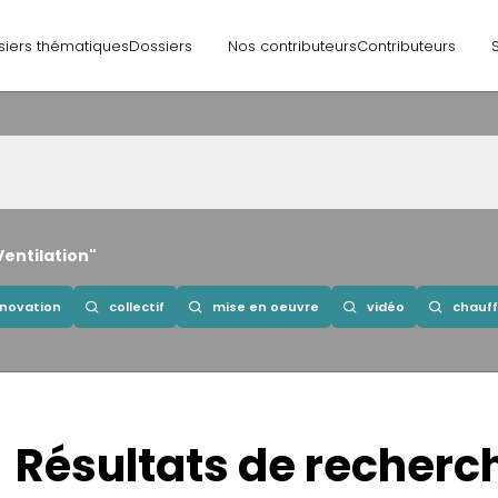
siers thématiques
Dossiers
Nos contributeurs
Contributeurs
Ventilation"
novation
collectif
mise en oeuvre
vidéo
chauf
Résultats de recherc