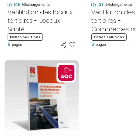
146
131
téléchargements
téléchargements
Ventilation des locaux
Ventilation des
tertiaires - Locaux
tertiaires -
Santé
Commerces n
alimentaires
Fiches solutions
Fiches solutions
6
6
pages
pages