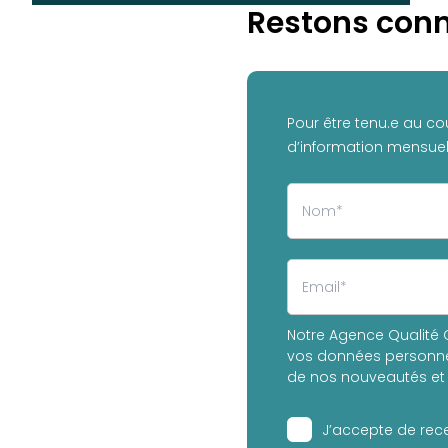
Restons conn
Pour être tenu.e au co
d’information mensuell
Notre Agence Qualité C
vos données personnel
de nos nouveautés et 
J’accepte de rece