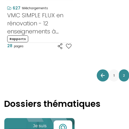
627
téléchargements
VMC SIMPLE FLUX en
rénovation - 12
enseignements à
connaître
Rapports
28
pages
1
2
Dossiers thématiques