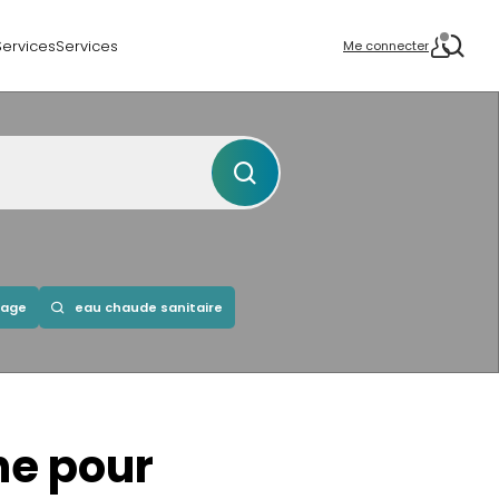
Services
Services
Me connecter
fage
eau chaude sanitaire
he
pour