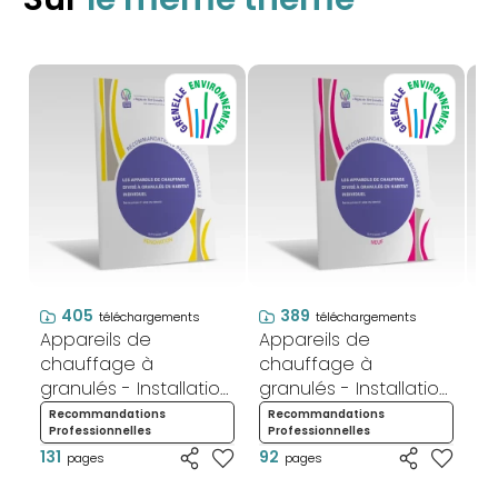
405
389
téléchargements
téléchargements
Appareils de
Appareils de
Ap
chauffage à
chauffage à
c
granulés - Installation
granulés - Installation
gr
et mise en service -
et mise en service -
C
Recommandations
Recommandations
R
Professionnelles
Professionnelles
P
Rénovation
Neuf
d
131
92
89
pages
pages
R