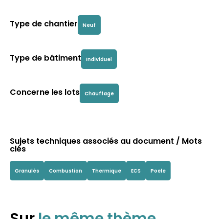
Type de chantier
Neuf
Type de bâtiment
Individuel
Concerne les lots
Chauffage
Sujets techniques associés au document / Mots
clés
Granulés
Combustion
Thermique
ECS
Poele
Sur
le même thème