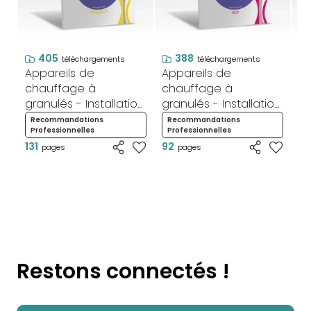
405
388
téléchargements
téléchargements
Appareils de
Appareils de
Ap
chauffage à
chauffage à
c
granulés - Installation
granulés - Installation
gr
et mise en service -
et mise en service -
C
Recommandations
Recommandations
R
Professionnelles
Professionnelles
P
Rénovation
Neuf
d
131
92
56
pages
pages
N
Restons connectés !