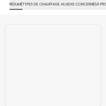
RÉSUMÉ
TYPES DE CHAUFFAGE AU BOIS CONCERNÉS
À PR