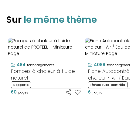
Sur
le même thème
484
4098
téléchargements
téléchargements
Pompes à chaleur à fluide
Fiche Autocontrôl
naturel
chaleur - Air / Eau
PAC'RENO
-
Rapports
Fiches auto-contrôle
60
6
DIMENSIONN
pages
pages
DE
PAC