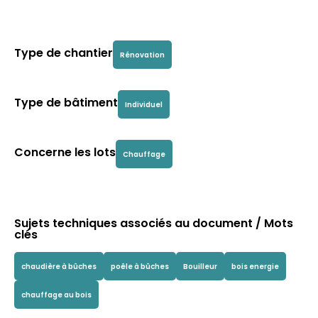
Type de chantier
Rénovation
Type de bâtiment
Individuel
Concerne les lots
Chauffage
Sujets techniques associés au document / Mots
clés
chaudière à bûches
poêle à bûches
Bouilleur
bois energie
chauffage au bois