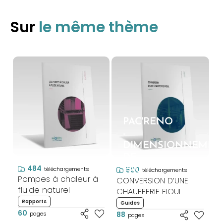
Sur
le même thème
PAC'RENO
-
DIMENSIONNEMEN
DE
484
PAC
590
téléchargements
téléchargements
Pompes à chaleur à
CONVERSION D’UNE
fluide naturel
CHAUFFERIE FIOUL
Rapports
Guides
60
88
pages
pages