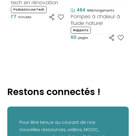
tech en rénovation
ré
C
5'
484
Podcasts Low Tech
téléchargements
Pompes à chaleur à
1'7
minutes
fluide naturel
Rapports
60
pages
Restons connectés !
Pour être tenu.e au courant de nos
nouvelles ressources, vidéos, MOOC,