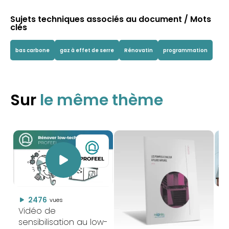
Sujets techniques associés au document / Mots
clés
bas carbone
gaz à effet de serre
Rénovatin
programmation
Sur
le même thème
2476
vues
Vidéo de
Ma
sensibilisation au low-
ma