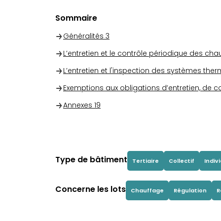
Sommaire
Généralités
3
L’entretien et le contrôle périodique des ch
L’entretien et l'inspection des systèmes t
Exemptions aux obligations d’entretien, de c
Annexes
19
Type de bâtiment
Tertiaire
Collectif
Indiv
Concerne les lots
Chauffage
Régulation
R