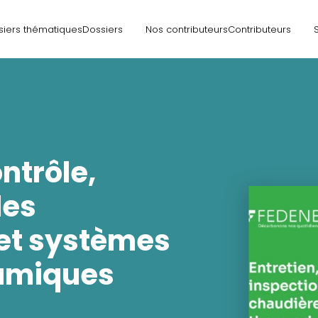
siers thématiques
Dossiers
Nos contributeurs
Contributeurs
ontrôle,
des
et systèmes
amiques