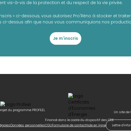
t vis-à-vis de la protection et du respect de la vie privée.
inscris » ci-dessous, vous autorisez Pro'Réno à stocker et trait
 ci-dessus afin que nous vous communiquions nos production
Je m'inscris
rojet du programme PROFEEL
Un site de 
Financé dans le cadre du dispositif des CEE
égales
Données personnelles
CGU
Formulaire de contact
Aide en ligne
Lettre d'inf