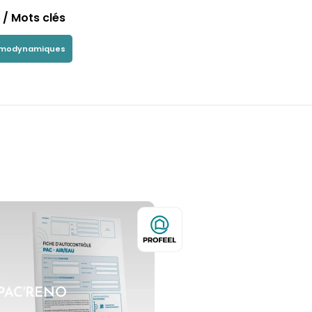
/ Mots clés
rmodynamiques
PAC'RENO
-