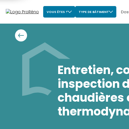
Dos
VOUS ÊTES ?
TYPE DE BÂTIMENT
Entretien, c
inspection 
chaudières 
thermodyn