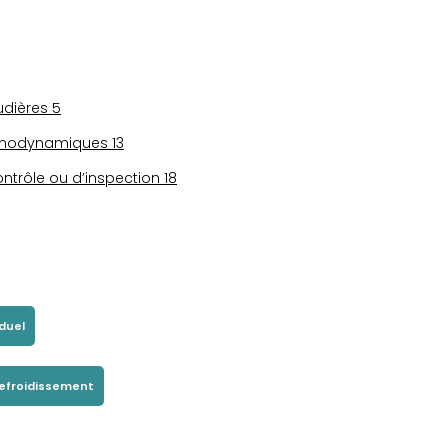
audières
5
hermodynamiques
13
ontrôle ou d’inspection
18
iduel
efroidissement