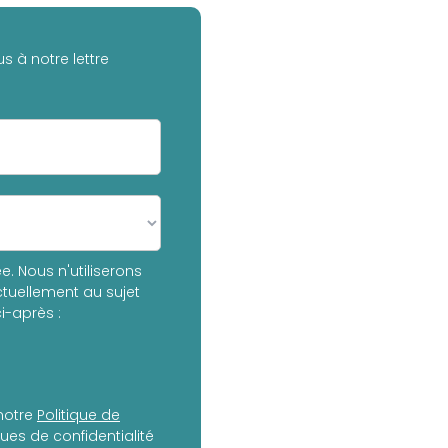
s à notre lettre
. Nous n'utiliserons
tuellement au sujet
i-après :
notre
Politique de
es de confidentialité