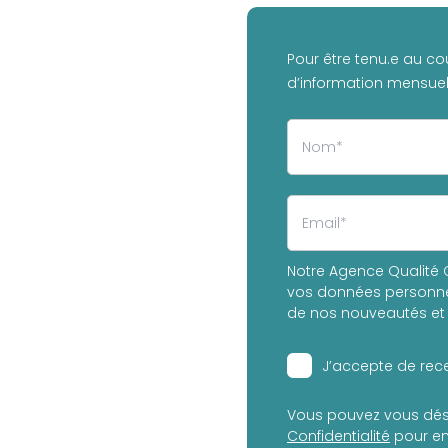
Pour être tenu.e au co
d’information mensuell
Notre Agence Qualité C
vos données personnel
de nos nouveautés et 
J’accepte de rece
Vous pouvez vous dés
Confidentialité
pour en