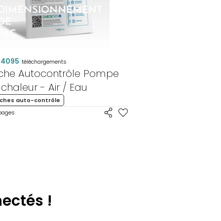
DIMENSIONNEMENT
DE
PAC
4095
téléchargements
iche Autocontrôle Pompe
 chaleur - Air / Eau
iches auto-contrôle
pages
ectés !