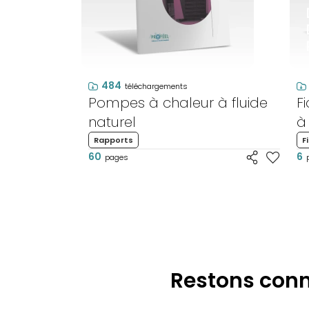
484
téléchargements
Pompes à chaleur à fluide
F
naturel
à
Rapports
F
60
6
pages
Restons conn