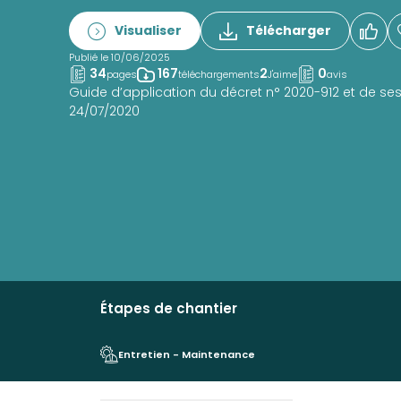
Visualiser
Télécharger
Publié le 10/06/2025
34
167
2
0
pages
téléchargements
J'aime
avis
Guide d’application du décret n° 2020-912 et de ses
24/07/2020
Étapes de chantier
Entretien - Maintenance