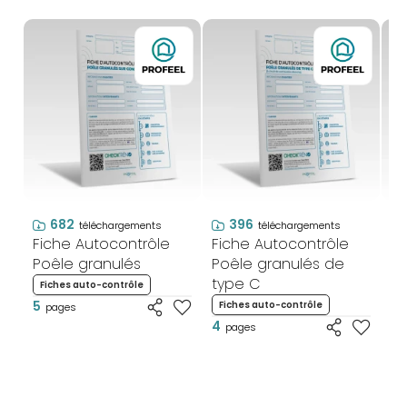
682
396
téléchargements
téléchargements
Fiche Autocontrôle
Fiche Autocontrôle
Fi
Poêle granulés
Poêle granulés de
Ve
type C
et
Fiches auto-contrôle
5
Fiches auto-contrôle
F
pages
4
4
pages