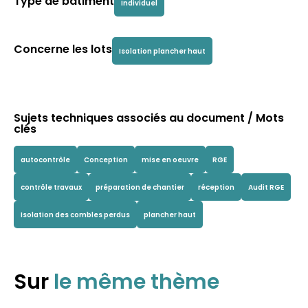
Type de bâtiment
Individuel
Concerne les lots
Isolation plancher haut
Sujets techniques associés au document / Mots
clés
autocontrôle
Conception
mise en oeuvre
RGE
contrôle travaux
préparation de chantier
réception
Audit RGE
Isolation des combles perdus
plancher haut
Sur
le même thème