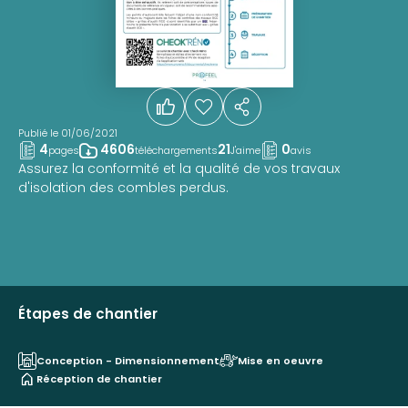
Publié le 01/06/2021
4
4606
21
0
pages
téléchargements
J'aime
avis
Assurez la conformité et la qualité de vos travaux
d'isolation des combles perdus.
Étapes de chantier
Conception - Dimensionnement
Mise en oeuvre
Réception de chantier